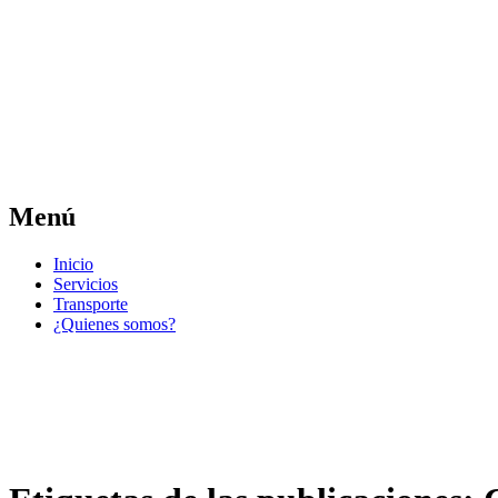
Las noticias del municipio día a día
Jose Pedro Varela
Menú
Ir
Inicio
al
Servicios
contenido
Transporte
¿Quienes somos?