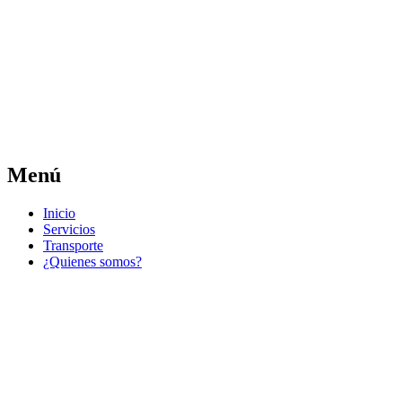
Las noticias del municipio día a día
Jose Pedro Varela
Menú
Ir
Inicio
al
Servicios
contenido
Transporte
¿Quienes somos?