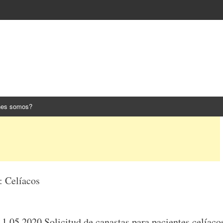
nes somos?
s:
Celíacos
11.05.2020 Solicitud de canastas para pacientes celíaco