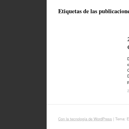
Etiquetas de las publicacion
D
c
C
2
Con la tecnología de WordPress
|
Tema: 