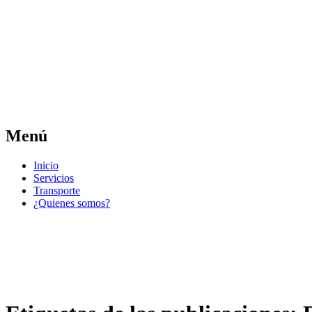
Las noticias del municipio día a día
Jose Pedro Varela
Menú
Ir
Inicio
al
Servicios
contenido
Transporte
¿Quienes somos?