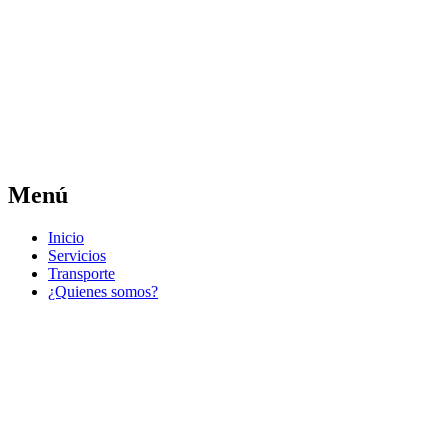
Las noticias del municipio día a día
Jose Pedro Varela
Menú
Ir
Inicio
al
Servicios
contenido
Transporte
¿Quienes somos?