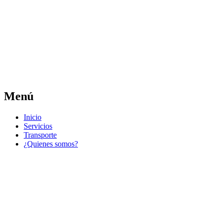
Las noticias del municipio día a día
Jose Pedro Varela
Menú
Ir
Inicio
al
Servicios
contenido
Transporte
¿Quienes somos?