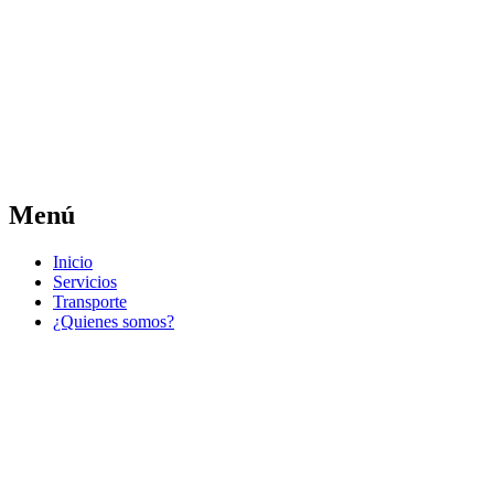
Las noticias del municipio día a día
Jose Pedro Varela
Menú
Ir
Inicio
al
Servicios
contenido
Transporte
¿Quienes somos?