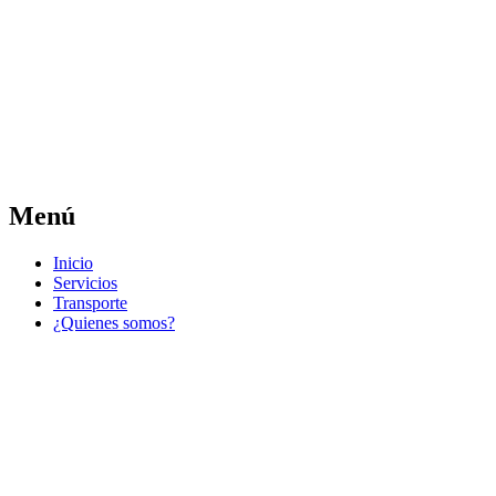
Las noticias del municipio día a día
Jose Pedro Varela
Menú
Ir
Inicio
al
Servicios
contenido
Transporte
¿Quienes somos?