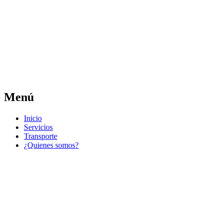
Las noticias del municipio día a día
Jose Pedro Varela
Menú
Ir
Inicio
al
Servicios
contenido
Transporte
¿Quienes somos?