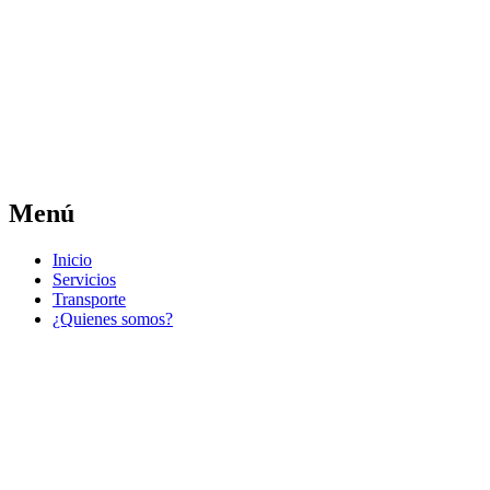
Las noticias del municipio día a día
Jose Pedro Varela
Menú
Ir
Inicio
al
Servicios
contenido
Transporte
¿Quienes somos?