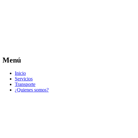
Las noticias del municipio día a día
Jose Pedro Varela
Menú
Ir
Inicio
al
Servicios
contenido
Transporte
¿Quienes somos?