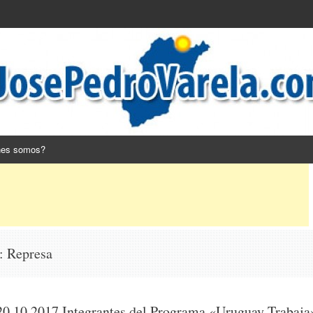
nes somos?
s:
Represa
20.10.2017 Integrantes del Programa «Uruguay Trabaja