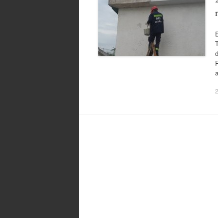
T
R
a
2