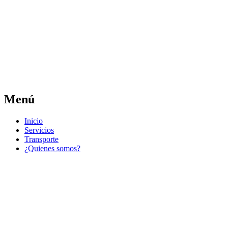
Las noticias del municipio día a día
Jose Pedro Varela
Menú
Ir
Inicio
al
Servicios
contenido
Transporte
¿Quienes somos?