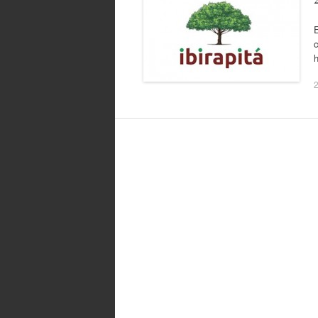
E
c
2