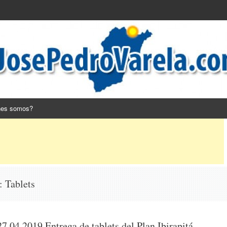
nes somos?
s:
Tablets
27.04.2019 Entrega de tablets del Plan Ibirapitá