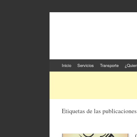
Jose Pedro Varela
Las noticias del municipio día a día
Ir
Inicio
Servicios
Transporte
¿Quie
al
contenido
Etiquetas de las publicacione