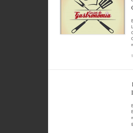
E
L
G
C
9
E
E
g