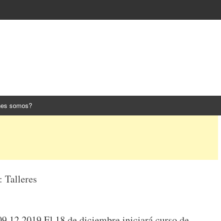
nes somos?
s:
Talleres
09.12.2019 El 18 de diciembre iniciará curso de