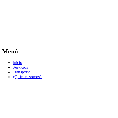
Las noticias del municipio día a día
Jose Pedro Varela
Menú
Ir
Inicio
al
Servicios
contenido
Transporte
¿Quienes somos?