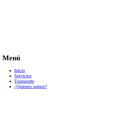
Las noticias del municipio día a día
Jose Pedro Varela
Menú
Ir
Inicio
al
Servicios
contenido
Transporte
¿Quienes somos?