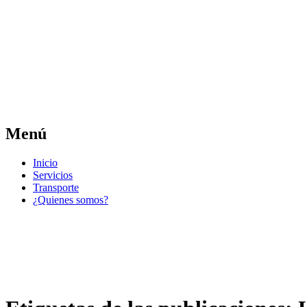
Las noticias del municipio día a día
Jose Pedro Varela
Menú
Ir
Inicio
al
Servicios
contenido
Transporte
¿Quienes somos?