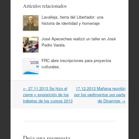
Artículos relacionados
Lavalleja, tierra del Libertador: una
historia de identidad y homenaje
José Apecechea realizó un taller en José
Pedro Varela.
FRC abre inscripciones para proyectos
culturales.
Navegación
←
27.11.2013 Se hizo el
17.12.2013 Mañana reunión
por
cierre y exposición de los
por los pedimentos por parte
artículos
trabajos de los cursos 2013
de Dinamige
→
Deja una respuesta