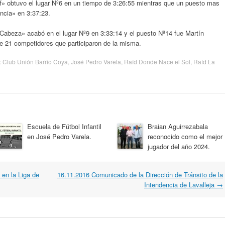
f» obtuvo el lugar Nº6 en un tiempo de 3:26:55 mientras que un puesto mas
ncia» en 3:37:23.
Cabeza» acabó en el lugar Nº9 en 3:33:14 y el puesto Nº14 fue Martín
re 21 competidores que participaron de la misma.
:
Club Unión Barrio Coya
,
José Pedro Varela
,
Raíd Donde Nace el Sol
,
Raíd La
Escuela de Fútbol Infantil
Braian Aguirrezabala
en José Pedro Varela.
reconocido como el mejor
jugador del año 2024.
 en la Liga de
16.11.2016 Comunicado de la Dirección de Tránsito de la
Intendencia de Lavalleja
→