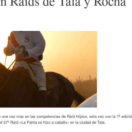
n Raíds de Tala y Rocha
e una vez mas en las competencias de Raíd Hípico, esta vez con la 7ª edició
l 27º Raíd «La Patria se hizo a caballo» en la ciudad de Tala.