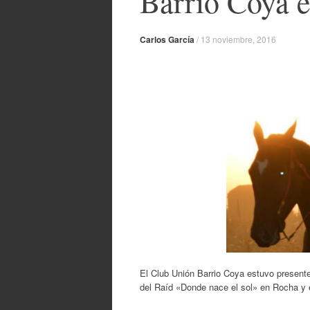
Barrio Coya e
Carlos García
/
13 noviembre, 2016
El Club Unión Barrio Coya estuvo present
del Raíd «Donde nace el sol» en Rocha y e