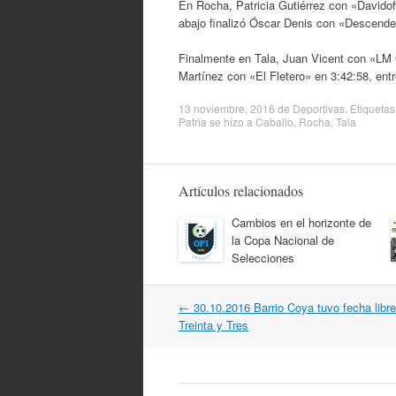
En Rocha, Patricia Gutiérrez con «Davidof
abajo finalizó Óscar Denis con «Descende
Finalmente en Tala, Juan Vicent con «LM 
Martínez con «El Fletero» en 3:42:58, ent
13 noviembre, 2016
de
Deportivas
. Etiquetas
Patria se hizo a Caballo
,
Rocha
,
Tala
Artículos relacionados
Cambios en el horizonte de
la Copa Nacional de
Selecciones
Navegación
←
30.10.2016 Barrio Coya tuvo fecha libre
por
Treinta y Tres
artículos