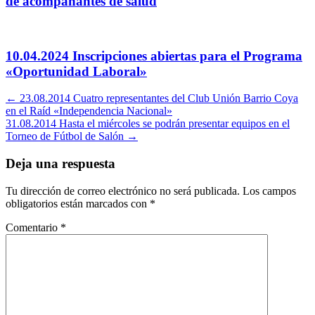
de acompañantes de salud
10.04.2024 Inscripciones abiertas para el Programa
«Oportunidad Laboral»
Navegación
←
23.08.2014 Cuatro representantes del Club Unión Barrio Coya
en el Raíd «Independencia Nacional»
por
31.08.2014 Hasta el miércoles se podrán presentar equipos en el
artículos
Torneo de Fútbol de Salón
→
Deja una respuesta
Tu dirección de correo electrónico no será publicada.
Los campos
obligatorios están marcados con
*
Comentario
*