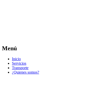
Las noticias del municipio día a día
Jose Pedro Varela
Menú
Ir
Inicio
al
Servicios
contenido
Transporte
¿Quienes somos?