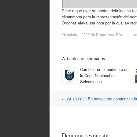
Pese a que ayer se habían definido las fe
eliminatoria para la representación del sec
Ordoñez eleva una nota por la cual se reti
26 octubre, 2022
de
Deportivas
. Etiquetas:
Jo
Artículos relacionados
Cambios en el horizonte de
la Copa Nacional de
Selecciones
Navegación
←
24.10.2022 En noviembre comienzan las
por
artículos
Deja una respuesta