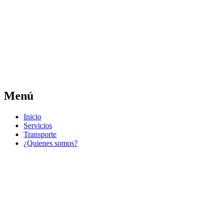
Las noticias del municipio día a día
Jose Pedro Varela
Menú
Ir
Inicio
al
Servicios
contenido
Transporte
¿Quienes somos?