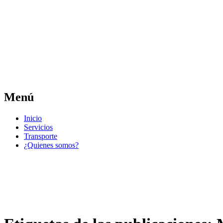
Las noticias del municipio día a día
Jose Pedro Varela
Menú
Ir
Inicio
al
Servicios
contenido
Transporte
¿Quienes somos?