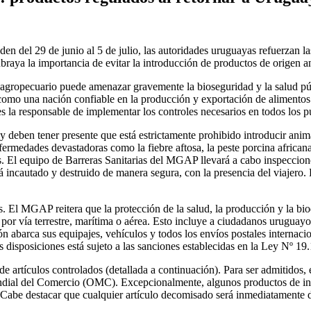
n del 29 de junio al 5 de julio, las autoridades uruguayas refuerzan las
raya la importancia de evitar la introducción de productos de origen a
gropecuario puede amenazar gravemente la bioseguridad y la salud públi
como una nación confiable en la producción y exportación de alimentos
 la responsable de implementar los controles necesarios en todos los pun
y deben tener presente que está estrictamente prohibido introducir anima
nfermedades devastadoras como la fiebre aftosa, la peste porcina africana
país. El equipo de Barreras Sanitarias del MGAP llevará a cabo inspeccio
á incautado y destruido de manera segura, con la presencia del viajero
El MGAP reitera que la protección de la salud, la producción y la bio
por vía terrestre, marítima o aérea. Esto incluye a ciudadanos uruguayos y
 abarca sus equipajes, vehículos y todos los envíos postales internaciona
s disposiciones está sujeto a las sanciones establecidas en la Ley Nº 19
 de artículos controlados (detallada a continuación). Para ser admitidos,
undial del Comercio (OMC). Excepcionalmente, algunos productos de ing
 Cabe destacar que cualquier artículo decomisado será inmediatamente d