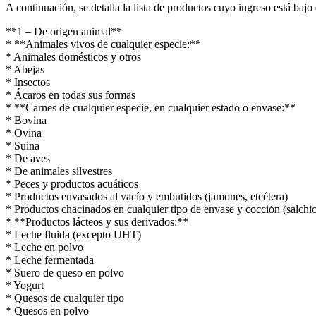
A continuación, se detalla la lista de productos cuyo ingreso está bajo e
**1 – De origen animal**
* **Animales vivos de cualquier especie:**
* Animales domésticos y otros
* Abejas
* Insectos
* Ácaros en todas sus formas
* **Carnes de cualquier especie, en cualquier estado o envase:**
* Bovina
* Ovina
* Suina
* De aves
* De animales silvestres
* Peces y productos acuáticos
* Productos envasados al vacío y embutidos (jamones, etcétera)
* Productos chacinados en cualquier tipo de envase y cocción (salchich
* **Productos lácteos y sus derivados:**
* Leche fluida (excepto UHT)
* Leche en polvo
* Leche fermentada
* Suero de queso en polvo
* Yogurt
* Quesos de cualquier tipo
* Quesos en polvo