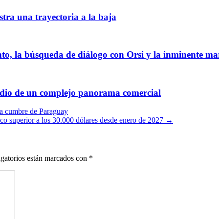
tra una trayectoria a la baja
to, la búsqueda de diálogo con Orsi y la inminente m
medio de un complejo panorama comercial
la cumbre de Paraguay
lico superior a los 30.000 dólares desde enero de 2027
→
gatorios están marcados con
*