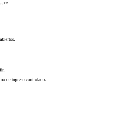
as:**
abiertos.
fin
omo de ingreso controlado.