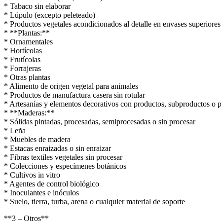
* Tabaco sin elaborar
* Lúpulo (excepto peleteado)
* Productos vegetales acondicionados al detalle en envases superiores 
* **Plantas:**
* Ornamentales
* Hortícolas
* Frutícolas
* Forrajeras
* Otras plantas
* Alimento de origen vegetal para animales
* Productos de manufactura casera sin rotular
* Artesanías y elementos decorativos con productos, subproductos o p
* **Maderas:**
* Sólidas pintadas, procesadas, semiprocesadas o sin procesar
* Leña
* Muebles de madera
* Estacas enraizadas o sin enraizar
* Fibras textiles vegetales sin procesar
* Colecciones y especímenes botánicos
* Cultivos in vitro
* Agentes de control biológico
* Inoculantes e inóculos
* Suelo, tierra, turba, arena o cualquier material de soporte
**3 – Otros**