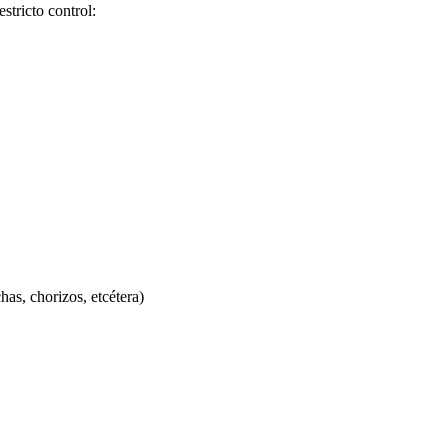
stricto control:
as, chorizos, etcétera)