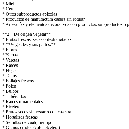
* Miel
* Cera
* Otros subproductos apícolas
* Productos de manufactura casera sin rotular
* Artesanías y elementos decorativos con productos, subproductos o p
**2 – De origen vegetal**
* Frutas frescas, secas o deshidratadas
* **Vegetales y sus partes:**
* Flores
* Yemas
* Varetas
* Raíces
* Hojas
* Tallos
* Follajes frescos
* Polen
* Bulbos
* Tubérculos
* Raíces ornamentales
* Etcétera
* Frutos secos sin tostar o con cáscara
* Hortalizas frescas
* Semillas de cualquier tipo
* Granos crudos (café, etcétera)