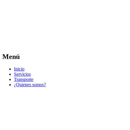
Las noticias del municipio día a día
Jose Pedro Varela
Menú
Ir
Inicio
al
Servicios
contenido
Transporte
¿Quienes somos?