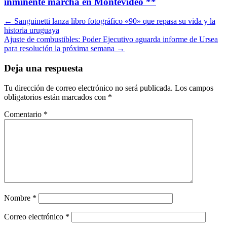
inminente marcha en Montevideo **
Navegación
←
Sanguinetti lanza libro fotográfico «90» que repasa su vida y la
historia uruguaya
por
Ajuste de combustibles: Poder Ejecutivo aguarda informe de Ursea
artículos
para resolución la próxima semana
→
Deja una respuesta
Tu dirección de correo electrónico no será publicada.
Los campos
obligatorios están marcados con
*
Comentario
*
Nombre
*
Correo electrónico
*